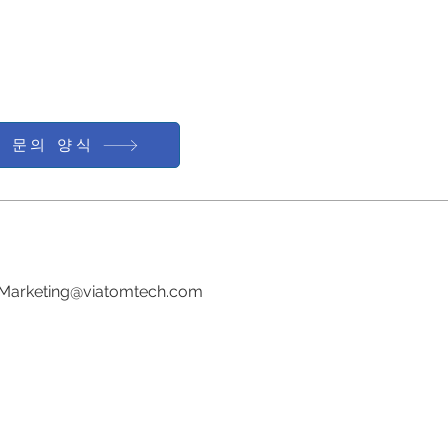
문의 양식
전화:0086-755-23729241
이메일:
Marketing@viatomtech.com