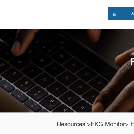
집
Resources
>EKG Monitor> 