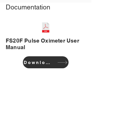
Documentation
FS20F Pulse Oximeter User
Manual
Download
회사
집
블로그
지원하다