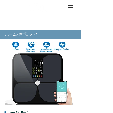
ホーム>
体重計
> F1