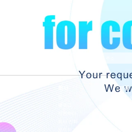
회사
제품
집
펄스 
블로그
혈압
지원하다
ECG/
회사 진화
바이탈
문의하기
초음파