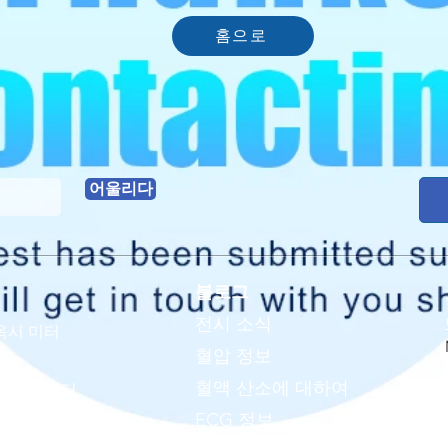
홈으로
어울리다
블로그
전시 소식
옥시 미터
혈압 정보
계
혈액 산소에 대하여
EKG 모니터
 사인 모니터
ECG 정보
 스캐너