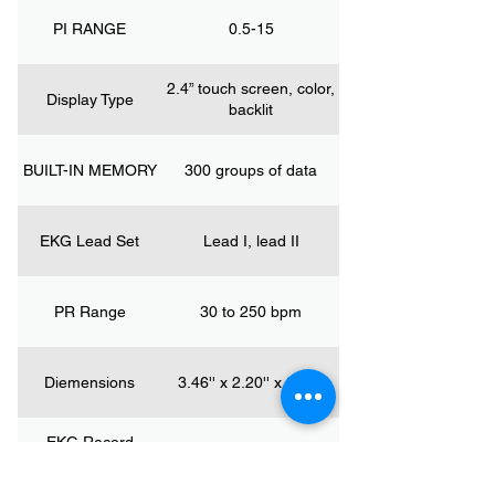
PI RANGE
0.5-15
2.4” touch screen, color,
Display Type
backlit
BUILT-IN MEMORY
300 groups of data
EKG Lead Set
Lead I, lead II
PR Range
30 to 250 bpm
Diemensions
3.46'' x 2.20'' x 0.51''
EKG Record
30s
Length