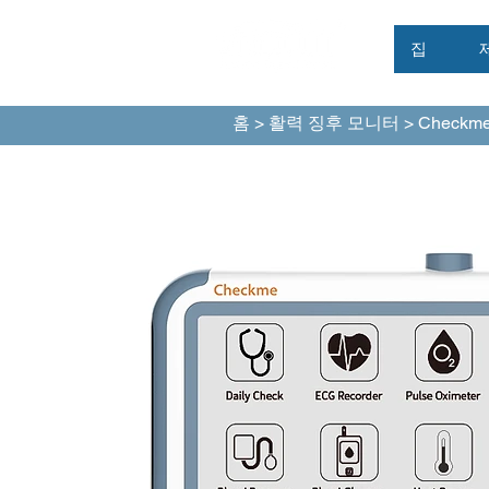
집
홈
>
활력 징후 모니터
> Checkme