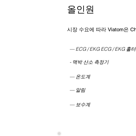
올인원
시장 수요에 따라 Viatom은 C
— ECG / EKG ECG / EKG 홀터
- 맥박 산소 측정기
— 온도계
— 알림
— 보수계