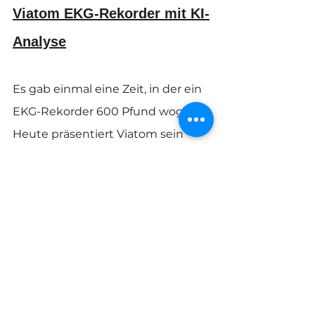
Viatom EKG-Rekorder mit KI-
Analyse
Es gab einmal eine Zeit, in der ein 
EKG-Rekorder 600 Pfund wog. 
Heute präsentiert Viatom sein 
neuestes 
mobiles EKG-Gerät
, das 
nur 18 g wiegt. Ja, Sie haben richtig 
gehört! Dieses 
tragbare EKG-
Gerät
 ist eines der besten auf dem 
Markt und eignet sich perfekt für 
die Herzüberwachung zuhause. 
Mit einer Batterielaufzeit von 72 
Stunden ermöglicht es Ihnen, ein 