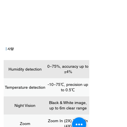
|
사양
0~75%, accuracy up to
Humidity detection
±4%
-10~75℃, precision up
Temperature detection
to 0.5℃
Black & White image,
Night Vision
up to 6m clear range
Zoom In (2X) Zoom In
Zoom
(4X)