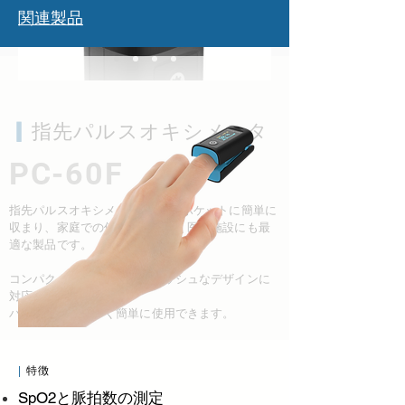
関連製品
▎
指先パルスオキシメータ
PC-60F
指先パルスオキシメータは1つのポケットに簡単に
収まり、家庭での使用だけでなく医療施設にも最
適な製品です。
コンパクトな外観とスタイリッシュなデザインに
対応。
バッテリーで素早く簡単に使用できます。
|
特徴
SpO2と脈拍数の測定