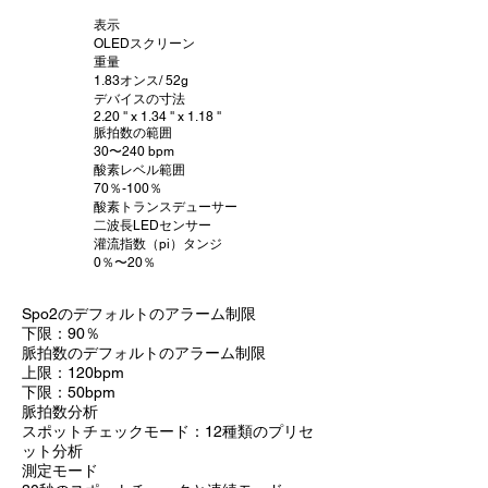
表示
OLEDスクリーン
重量
1.83オンス/ 52g
デバイスの寸法
2.20 '' x 1.34 '' x 1.18 ''
脈拍数の範囲
30〜240 bpm
酸素レベル範囲
70％-100％
酸素トランスデューサー
二波長LEDセンサー
灌流指数（pi）タンジ
0％〜20％
Spo2のデフォルトのアラーム制限
下限：90％
脈拍数のデフォルトのアラーム制限
上限：120bpm
下限：50bpm
脈拍数分析
スポットチェックモード：12種類のプリセ
ット分析
測定モード